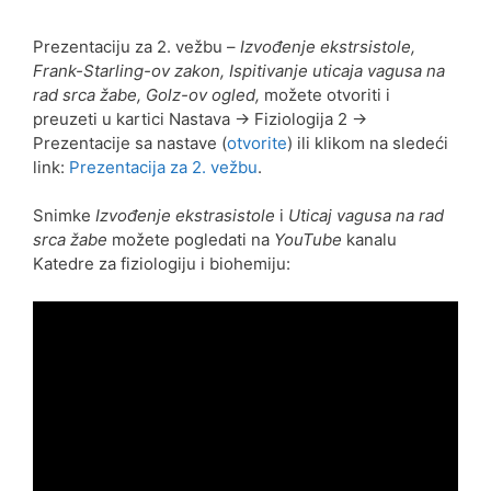
Prezentaciju za 2. vežbu –
Izvođenje ekstrsistole,
Frank-Starling-ov zakon, Ispitivanje uticaja vagusa na
rad srca žabe, Golz-ov ogled,
možete otvoriti i
preuzeti u kartici Nastava -> Fiziologija 2 ->
Prezentacije sa nastave (
otvorite
) ili klikom na sledeći
link:
Prezentacija za 2. vežbu
.
Snimke
Izvođenje ekstrasistole
i
Uticaj vagusa na rad
srca žabe
možete pogledati na
YouTube
kanalu
Katedre za fiziologiju i biohemiju: