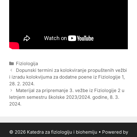
Categories
Fiziologija
Post
Dopunski termini za kolokviranje propuštenih vežbi
navigation
i izradu kolokvijuma za dodatne poene iz Fiziologije 1,
28. 2. 2024.
Materijal za pripremanje 3. vežbe iz Fiziologije 2 u
letnjem semestru školske 2023/2024. godine, 8. 3.
2024.
© 2026 Katedra za fiziologiju i biohemiju
• Powered by