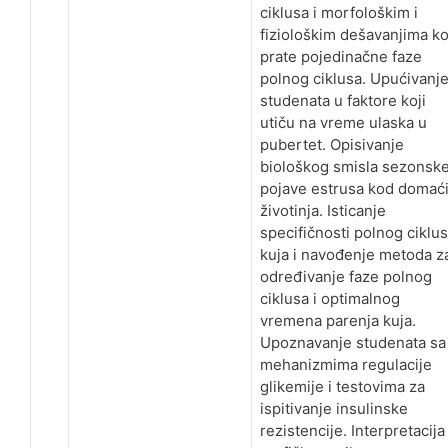
ciklusa i morfološkim i
fiziološkim dešavanjima ko
prate pojedinačne faze
polnog ciklusa. Upućivanj
studenata u faktore koji
utiču na vreme ulaska u
pubertet. Opisivanje
biološkog smisla sezonsk
pojave estrusa kod domać
životinja. Isticanje
specifičnosti polnog ciklu
kuja i navođenje metoda z
određivanje faze polnog
ciklusa i optimalnog
vremena parenja kuja.
Upoznavanje studenata sa
mehanizmima regulacije
glikemije i testovima za
ispitivanje insulinske
rezistencije. Interpretacija