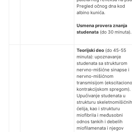
Pregled očnog dna kod
albino kunića.
Usmena provera znanja
studenata
(do 30 minuta).
Teorijski deo
(do 45-55
minuta): upoznavanje
studenata sa strukturom
nervno-mišićne sinapse i
nervno-mišićnom
transmisijom (ekscitacion
kontrakcijskom spregom).
Upućivanje studenata u
strukturu skeletnomišićni
ćelija, kao i strukturu
miofibrila i međusobni
odnos tankih i debelih
miofilamenata i njegov