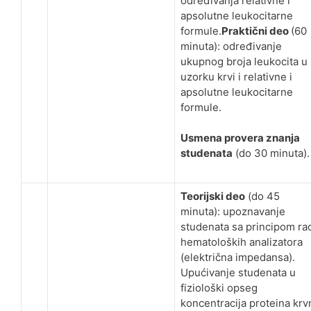
određivanja relativne i
apsolutne leukocitarne
formule.
Praktični deo
(60
minuta): određivanje
ukupnog broja leukocita u
uzorku krvi i relativne i
apsolutne leukocitarne
formule.
Usmena provera znanja
studenata
(do 30 minuta).
Teorijski deo
(do 45
minuta): upoznavanje
studenata sa principom ra
hematoloških analizatora
(električna impedansa).
Upućivanje studenata u
fiziološki opseg
koncentracija proteina krv