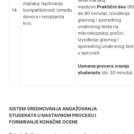
veterinarskoj
mačaka; Ispitivanje
medicini.
Praktični deo
(60
14.
kompatibilnosti između
do 80 minuta): izvođenja
donora i recipijenta
glavnog i sporednog
krvi.
unakrsnog testa na
mikroskopskoj pločici.
Izvođenje glavnog i
sporednog unakrsnog test
u epruveti.
Usmena provera znanja
studenata
(do 30 minuta).
SISTEM VREDNOVANJA ANGAŽOVANJA
STUDENATA U NASTAVNOM PROCESU I
FORMIRANJE KONAČNE OCENE