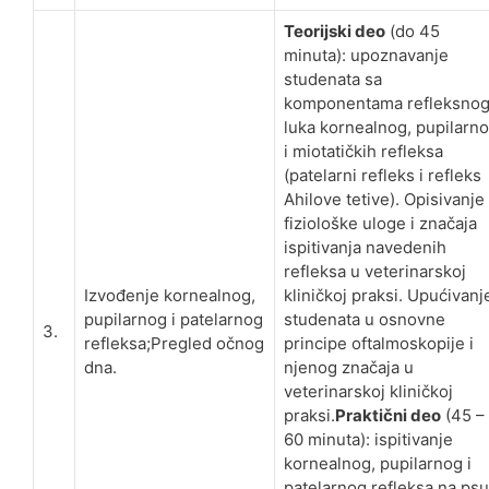
Teorijski deo
(do 45
minuta): upoznavanje
studenata sa
komponentama refleksno
luka kornealnog, pupilarn
i miotatičkih refleksa
(patelarni refleks i refleks
Ahilove tetive). Opisivanje
fiziološke uloge i značaja
ispitivanja navedenih
refleksa u veterinarskoj
Izvođenje kornealnog,
kliničkoj praksi. Upućivanj
pupilarnog i patelarnog
studenata u osnovne
3.
refleksa;Pregled očnog
principe oftalmoskopije i
dna.
njenog značaja u
veterinarskoj kliničkoj
praksi.
Praktični deo
(45 –
60 minuta): ispitivanje
kornealnog, pupilarnog i
patelarnog refleksa na psu