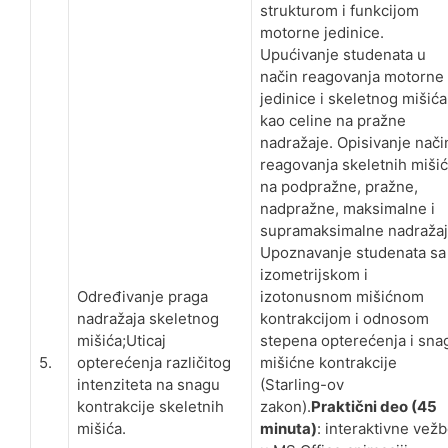
strukturom i funkcijom
motorne jedinice.
Upućivanje studenata u
način reagovanja motorne
jedinice i skeletnog mišića
kao celine na pražne
nadražaje. Opisivanje nači
reagovanja skeletnih miši
na podpražne, pražne,
nadpražne, maksimalne i
supramaksimalne nadražaj
Upoznavanje studenata sa
izometrijskom i
Određivanje praga
izotonusnom mišićnom
nadražaja skeletnog
kontrakcijom i odnosom
mišića;Uticaj
stepena opterećenja i sna
5.
opterećenja različitog
mišićne kontrakcije
intenziteta na snagu
(Starling-ov
kontrakcije skeletnih
zakon).
Praktični deo (45
mišića.
minuta)
: interaktivne vež