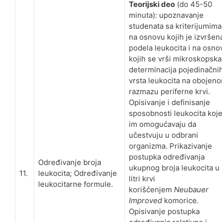
Teorijski deo
(do 45-50
minuta): upoznavanje
studenata sa kriterijumima
na osnovu kojih je izvršen
podela leukocita i na osno
kojih se vrši mikroskopska
determinacija pojedinačni
vrsta leukocita na obojen
razmazu periferne krvi.
Opisivanje i definisanje
sposobnosti leukocita koj
im omogućavaju da
učestvuju u odbrani
organizma. Prikazivanje
postupka određivanja
Određivanje broja
ukupnog broja leukocita u
11.
leukocita; Određivanje
litri krvi
leukocitarne formule.
korišćenjem
Neubauer
Improved
komorice.
Opisivanje postupka