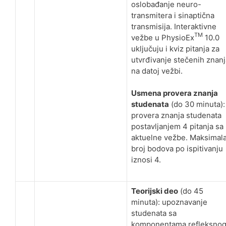
oslobađanje neuro-
transmitera i sinaptična
transmisija. Interaktivne
TM
vežbe u PhysioEx
10.0
uključuju i kviz pitanja za
utvrđivanje stečenih znanj
na datoj vežbi.
Usmena provera znanja
studenata
(do 30 minuta):
provera znanja studenata
postavljanjem 4 pitanja sa
aktuelne vežbe. Maksimal
broj bodova po ispitivanju
iznosi 4.
Teorijski deo
(do 45
minuta): upoznavanje
studenata sa
komponentama refleksno