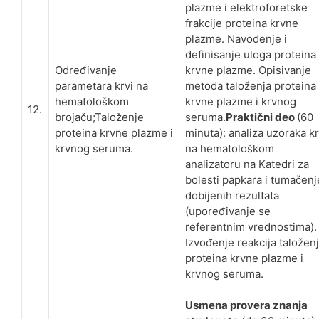
plazme i elektroforetske
frakcije proteina krvne
plazme. Navođenje i
definisanje uloga proteina
Određivanje
krvne plazme. Opisivanje
parametara krvi na
metoda taloženja proteina
hematološkom
krvne plazme i krvnog
12.
brojaču;Taloženje
seruma.
Praktični deo
(60
proteina krvne plazme i
minuta): analiza uzoraka kr
krvnog seruma.
na hematološkom
analizatoru na Katedri za
bolesti papkara i tumačenj
dobijenih rezultata
(upoređivanje se
referentnim vrednostima).
Izvođenje reakcija taložen
proteina krvne plazme i
krvnog seruma.
Usmena provera znanja