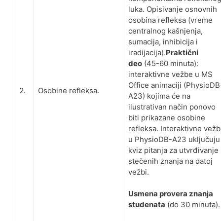
luka. Opisivanje osnovnih
osobina refleksa (vreme
centralnog kašnjenja,
sumacija, inhibicija i
iradijacija).
Praktični
deo
(45-60 minuta):
interaktivne vežbe u MS
Office animaciji (PhysioDB
2.
Osobine refleksa.
A23) kojima će na
ilustrativan način ponovo
biti prikazane osobine
refleksa. Interaktivne vež
u PhysioDB-A23 uključuju 
kviz pitanja za utvrđivanje
stečenih znanja na datoj
vežbi.
Usmena provera znanja
studenata
(do 30 minuta).