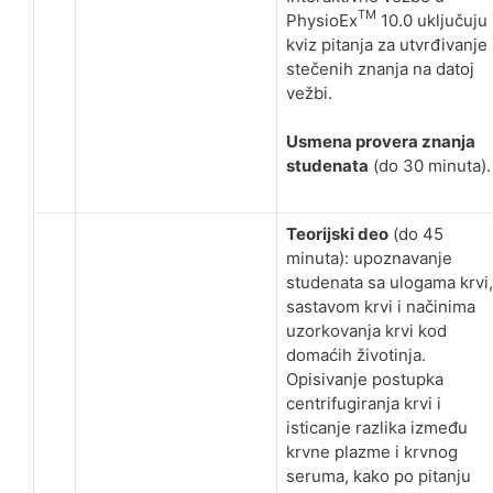
TM
PhysioEx
10.0 uključuju 
kviz pitanja za utvrđivanje
stečenih znanja na datoj
vežbi.
Usmena provera znanja
studenata
(do 30 minuta).
Teorijski deo
(do 45
minuta): upoznavanje
studenata sa ulogama krvi,
sastavom krvi i načinima
uzorkovanja krvi kod
domaćih životinja.
Opisivanje postupka
centrifugiranja krvi i
isticanje razlika između
krvne plazme i krvnog
seruma, kako po pitanju