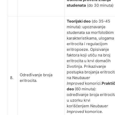
studenata
(do 30 minuta)
Teorijski deo
(do 35-45
minuta): upoznavanje
studenata sa morfološkim
karakteristikama, ulogama
eritrocita i regulacijom
eritropoeze. Opisivanje
faktora koji utiču na broj
eritrocita u krvi domaćih
životinja. Prikazivanje
postupka brojanja eritrocit
Određivanje broja
8.
na
Neubauer
eritrocita.
Improved
komorici.
Praktič
deo
(60 minuta):
određivanje broja eritrocit
u uzorku krvi
korišćenjem
Neubauer
Improved
komorice.