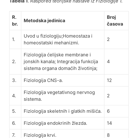
Tabela 1
.
Raspored teorijske nastave iz Fiziologije 1.
R.
Broj
Metodska jedinica
br.
časova
Uvod u fiziologiju;Homeostaza i
1.
2
homeostatski mehanizmi.
Fiziologija ćelijske membrane i
2.
jonskih kanala; Integracija funkcija
4
sistema organa domaćih životinja;
3.
Fiziologija CNS-a.
12
Fiziologija vegetativnog nervnog
4.
2
sistema.
5.
Fiziologija skeletnih i glatkih mišića.
6
6.
Fiziologija endokrinih žlezda.
14
7.
Fiziologija krvi.
8