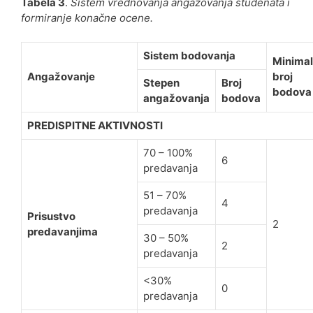
Tabela 3
.
Sistem vrednovanja angažovanja studenata i
formiranje konačne ocene.
Sistem bodovanja
Minima
Angažovanje
broj
Stepen
Broj
bodova
angažovanja
bodova
PREDISPITNE AKTIVNOSTI
70 – 100%
6
predavanja
51 – 70%
4
predavanja
Prisustvo
2
predavanjima
30 – 50%
2
predavanja
<30%
0
predavanja