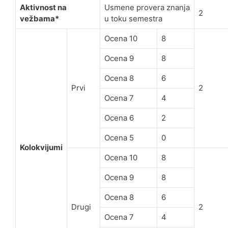
Aktivnost na
Usmene provera znanja
2
vežbama*
u toku semestra
Ocena 10
8
Ocena 9
8
Ocena 8
6
Prvi
2
Ocena 7
4
Ocena 6
2
Ocena 5
0
Kolokvijumi
Ocena 10
8
Ocena 9
8
Ocena 8
6
Drugi
2
Ocena 7
4