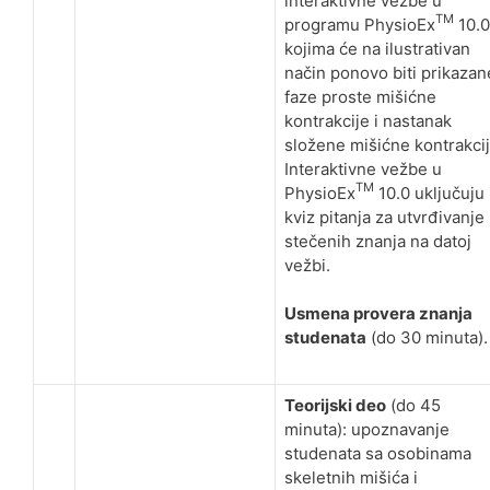
interaktivne vežbe u
TM
programu PhysioEx
10.0
kojima će na ilustrativan
način ponovo biti prikazan
faze proste mišićne
kontrakcije i nastanak
složene mišićne kontrakcij
Interaktivne vežbe u
TM
PhysioEx
10.0 uključuju 
kviz pitanja za utvrđivanje
stečenih znanja na datoj
vežbi.
Usmena provera znanja
studenata
(do 30 minuta).
Teorijski deo
(do 45
minuta): upoznavanje
studenata sa osobinama
skeletnih mišića i