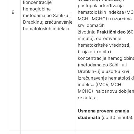
koncentracije
postupak određivanja
hemoglobina
9.
hematoloških indeksa (MC
metodama po Sahli-u i
MCH i MCHC) u uzorcima
Drabkinu;Izračunavanje
krvi domaćih
hematoloških indeksa.
životinja.
Praktični deo
(60
minuta): određivanje
hematokritske vrednosti,
broja eritrocita i
koncentracije hemoglobin
(metodama po Sahli-u i
Drabkin-u) u uzorku krvi i
izračunavanje hematološk
indeksa ((MCV, MCH i
MCHC) na osnovu dobijen
rezultata.
Usmena provera znanja
studenata
(do 30 minuta).