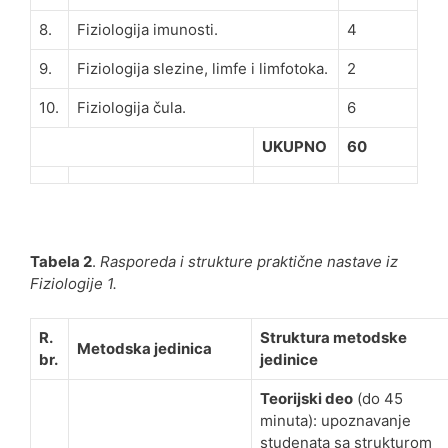
8.
Fiziologija imunosti.
4
9.
Fiziologija slezine, limfe i limfotoka.
2
10.
Fiziologija čula.
6
UKUPNO
60
Tabela 2
.
Rasporeda i strukture praktične nastave iz
Fiziologije 1.
R.
Struktura metodske
Metodska jedinica
br.
jedinice
Teorijski deo
(do 45
minuta): upoznavanje
studenata sa strukturom