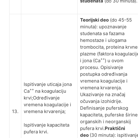
studenata
(do 30 minuta).
Teorijski deo
(do 45-55
minuta): upoznavanje
studenata sa fazama
hemostaze i ulogama
trombocita, proteina krvne
plazme (faktora koagulacij
++
i jona (Ca
) u ovom
procesu. Opisivanje
postupka određivanja
vremena koagulacije i
Ispitivanje uticaja jona
vremena krvarenja.
++
Ca
na koagulaciju
Ukazivanje na značaj
krvi;Određivanje
očuvanja izohidrije.
vremena koagulacije i
Definisanje puferskog
13.
vremena krvarenja;
kapaciteta, puferske širine
organskih i neorganskij
Ispitivanje kapaciteta
pufera krvi.
Praktični
pufera krvi.
deo
(30 minuta): ispitivanj