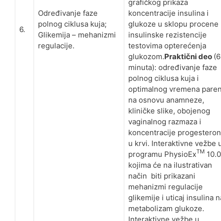
grafičkog prikaza
Određivanje faze
koncentracije insulina i
polnog ciklusa kuja;
glukoze u sklopu procene
6.
Glikemija – mehanizmi
insulinske rezistencije
regulacije.
testovima opterećenja
glukozom.
Praktični deo
(
minuta): određivanje faze
polnog ciklusa kuja i
optimalnog vremena paren
na osnovu anamneze,
kliničke slike, obojenog
vaginalnog razmaza i
koncentracije progestero
u krvi. Interaktivne vežbe 
TM
programu PhysioEx
10.0
kojima će na ilustrativan
način biti prikazani
mehanizmi regulacije
glikemije i uticaj insulina n
metabolizam glukoze.
Interaktivne vežbe u