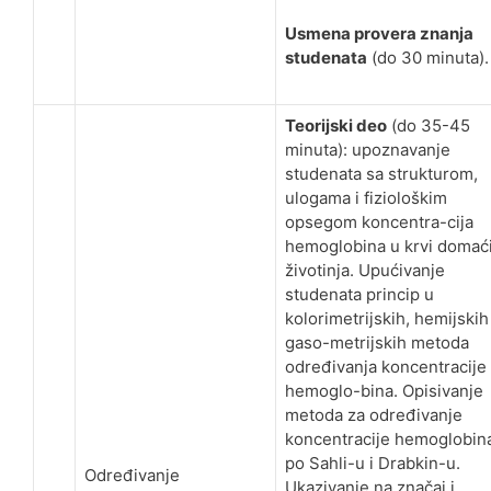
Usmena provera znanja
studenata
(do 30 minuta).
Teorijski deo
(do 35-45
minuta): upoznavanje
studenata sa strukturom,
ulogama i fiziološkim
opsegom koncentra-cija
hemoglobina u krvi domać
životinja. Upućivanje
studenata princip u
kolorimetrijskih, hemijskih 
gaso-metrijskih metoda
određivanja koncentracije
hemoglo-bina. Opisivanje
metoda za određivanje
koncentracije hemoglobin
po Sahli-u i Drabkin-u.
Određivanje
Ukazivanje na značaj i