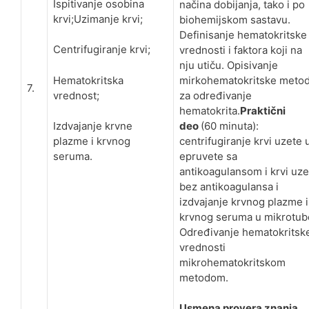
Ispitivanje osobina
načina dobijanja, tako i po
krvi;Uzimanje krvi;
biohemijskom sastavu.
Definisanje hematokritske
Centrifugiranje krvi;
vrednosti i faktora koji na
nju utiču. Opisivanje
Hematokritska
mirkohematokritske meto
7.
vrednost;
za određivanje
hematokrita.
Praktični
deo
(60 minuta):
Izdvajanje krvne
centrifugiranje krvi uzete 
plazme i krvnog
epruvete sa
seruma.
antikoagulansom i krvi uze
bez antikoagulansa i
izdvajanje krvnog plazme i
krvnog seruma u mikrotub
Određivanje hematokritsk
vrednosti
mikrohematokritskom
metodom.
Usmena provera znanja