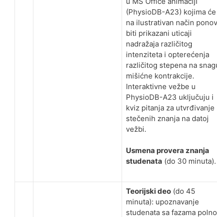
u MS Office animaciji
(PhysioDB-A23) kojima će
na ilustrativan način pono
biti prikazani uticaji
nadražaja različitog
intenziteta i opterećenja
različitog stepena na snag
mišićne kontrakcije.
Interaktivne vežbe u
PhysioDB-A23 uključuju i
kviz pitanja za utvrđivanje
stečenih znanja na datoj
vežbi.
Usmena provera znanja
studenata
(do 30 minuta).
Teorijski deo
(do 45
minuta): upoznavanje
studenata sa fazama poln