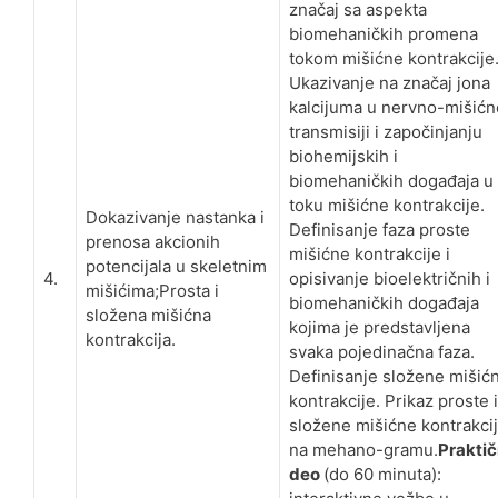
značaj sa aspekta
biomehaničkih promena
tokom mišićne kontrakcije
Ukazivanje na značaj jona
kalcijuma u nervno-mišićn
transmisiji i započinjanju
biohemijskih i
biomehaničkih događaja u
toku mišićne kontrakcije.
Dokazivanje nastanka i
Definisanje faza proste
prenosa akcionih
mišićne kontrakcije i
potencijala u skeletnim
4.
opisivanje bioelektričnih i
mišićima;Prosta i
biomehaničkih događaja
složena mišićna
kojima je predstavljena
kontrakcija.
svaka pojedinačna faza.
Definisanje složene mišić
kontrakcije. Prikaz proste i
složene mišićne kontrakci
na mehano-gramu.
Praktič
deo
(do 60 minuta):