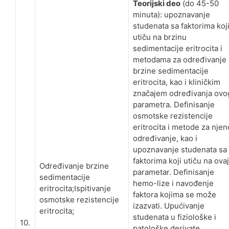
Teorijski deo
(do 45-50
minuta): upoznavanje
studenata sa faktorima koj
utiču na brzinu
sedimentacije eritrocita i
metodama za određivanje
brzine sedimentacije
eritrocita, kao i kliničkim
značajem određivanja ovo
parametra. Definisanje
osmotske rezistencije
eritrocita i metode za njen
određivanje, kao i
upoznavanje studenata sa
faktorima koji utiču na ovaj
Određivanje brzine
parametar. Definisanje
sedimentacije
hemo-lize i navođenje
eritrocita;Ispitivanje
faktora kojima se može
osmotske rezistencije
izazvati. Upućivanje
eritrocita;
studenata u fiziološke i
10.
patološke derivate