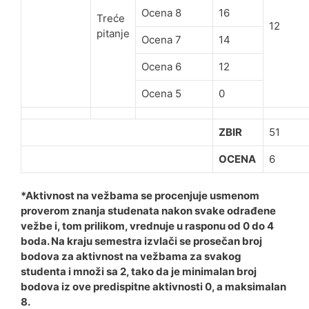
Ocena 8
16
Treće
12
pitanje
Ocena 7
14
Ocena 6
12
Ocena 5
0
ZBIR
51
OCENA
6
*Aktivnost na vežbama se procenjuje usmenom
proverom znanja studenata nakon svake odrađene
vežbe i, tom prilikom, vrednuje u rasponu od 0 do 4
boda. Na kraju semestra izvlači se prosečan broj
bodova za aktivnost na vežbama za svakog
studenta i množi sa 2, tako da je minimalan broj
bodova iz ove predispitne aktivnosti 0, a maksimalan
8.