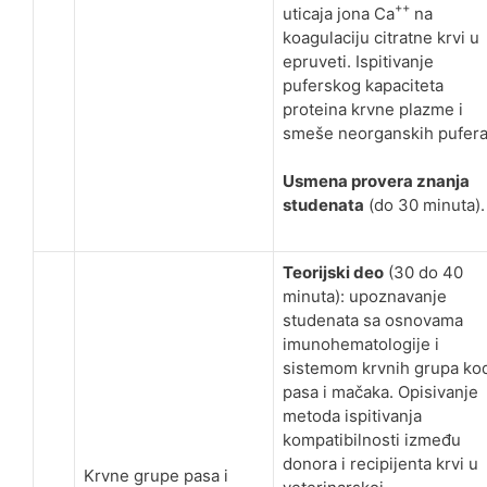
++
uticaja jona Ca
na
koagulaciju citratne krvi u
epruveti. Ispitivanje
puferskog kapaciteta
proteina krvne plazme i
smeše neorganskih pufera
Usmena provera znanja
studenata
(do 30 minuta).
Teorijski deo
(30 do 40
minuta): upoznavanje
studenata sa osnovama
imunohematologije i
sistemom krvnih grupa ko
pasa i mačaka. Opisivanje
metoda ispitivanja
kompatibilnosti između
donora i recipijenta krvi u
Krvne grupe pasa i