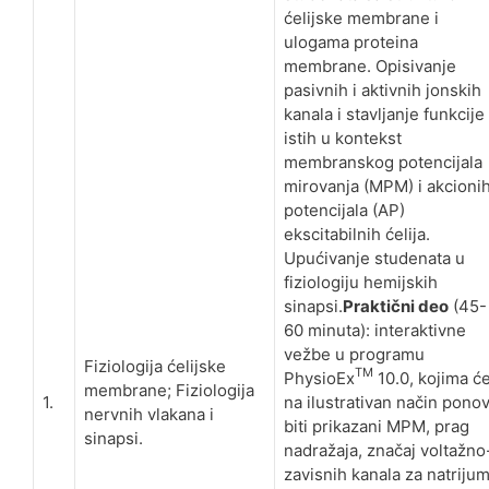
ćelijske membrane i
ulogama proteina
membrane. Opisivanje
pasivnih i aktivnih jonskih
kanala i stavljanje funkcije
istih u kontekst
membranskog potencijala
mirovanja (MPM) i akcioni
potencijala (AP)
ekscitabilnih ćelija.
Upućivanje studenata u
fiziologiju hemijskih
sinapsi.
Praktični deo
(45-
60 minuta): interaktivne
vežbe u programu
Fiziologija ćelijske
TM
PhysioEx
10.0, kojima ć
membrane; Fiziologija
1.
na ilustrativan način pono
nervnih vlakana i
biti prikazani MPM, prag
sinapsi.
nadražaja, značaj voltažno
zavisnih kanala za natrijum