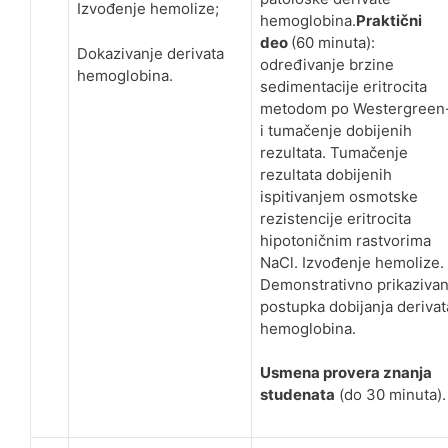
Izvođenje hemolize;
hemoglobina.
Praktični
deo
(60 minuta):
Dokazivanje derivata
određivanje brzine
hemoglobina.
sedimentacije eritrocita
metodom po Westergreen
i tumačenje dobijenih
rezultata. Tumačenje
rezultata dobijenih
ispitivanjem osmotske
rezistencije eritrocita
hipotoničnim rastvorima
NaCl. Izvođenje hemolize.
Demonstrativno prikazivan
postupka dobijanja derivat
hemoglobina.
Usmena provera znanja
studenata
(do 30 minuta).