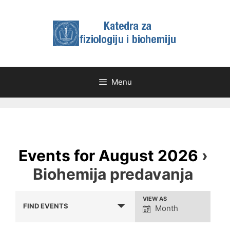
Skip
to
content
Menu
Events for August 2026
›
Biohemija predavanja
E
VIEW AS
E
FIND EVENTS
Month
v
v
e
e