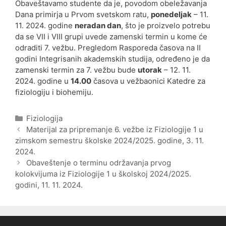
Obaveštavamo studente da je, povodom obeležavanja
Dana primirja u Prvom svetskom ratu,
ponedeljak
– 11.
11. 2024. godine
neradan dan
, što je proizvelo potrebu
da se VII i VIII grupi uvede zamenski termin u kome će
odraditi 7. vežbu. Pregledom Rasporeda časova na II
godini Integrisanih akademskih studija, određeno je da
zamenski termin za 7. vežbu bude
utorak
– 12. 11.
2024. godine u
14.00
časova u vežbaonici Katedre za
fiziologiju i biohemiju.
Categories
Fiziologija
Post
Materijal za pripremanje 6. vežbe iz Fiziologije 1 u
navigation
zimskom semestru školske 2024/2025. godine, 3. 11.
2024.
Obaveštenje o terminu održavanja prvog
kolokvijuma iz Fiziologije 1 u školskoj 2024/2025.
godini, 11. 11. 2024.