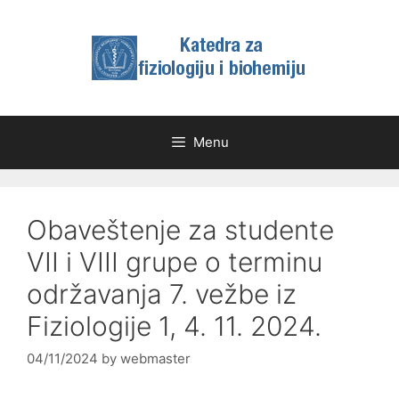
Skip
to
content
Menu
Obaveštenje za studente
VII i VIII grupe o terminu
održavanja 7. vežbe iz
Fiziologije 1, 4. 11. 2024.
04/11/2024
by
webmaster