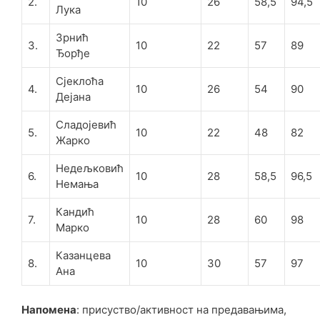
2.
10
26
58,5
94,5
Лука
Зрнић
3.
10
22
57
89
Ђорђе
Сјеклоћа
4.
10
26
54
90
Дејана
Сладојевић
5.
10
22
48
82
Жарко
Недељковић
6.
10
28
58,5
96,5
Немања
Кандић
7.
10
28
60
98
Марко
Казанцева
8.
10
30
57
97
Ана
Напомена
: присуство/активност на предавањима,