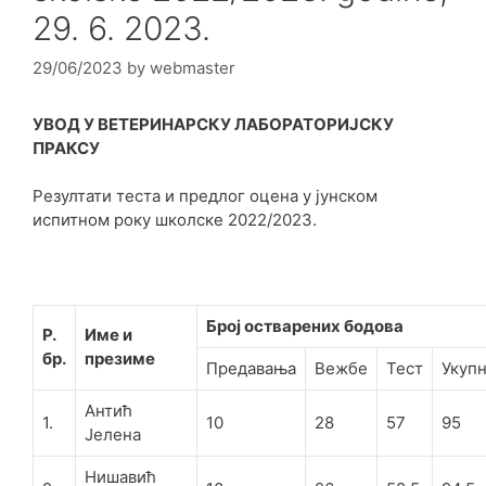
29. 6. 2023.
29/06/2023
by
webmaster
УВОД У ВЕТЕРИНАРСКУ ЛАБОРАТОРИЈСКУ
ПРАКСУ
Резултати теста и предлог оцена у јунском
испитном року школске 2022/2023.
Број остварених бодова
Р.
Име и
бр.
презиме
Предавања
Вежбе
Тест
Укуп
Антић
1.
10
28
57
95
Јелена
Нишавић