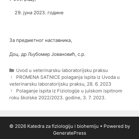
јуна 2023. године
За предметног наставника,
Доц. др Љубомир Јовановић, с.р.
Categories
Uvod u veterinarsku laboratorijsku praksu
Post
PROMENA SATNICE polaganja ispita iz Uvoda u
navigation
veterinarsku laboratorijsku praksu, 28. 6. 2023
Polaganje ispita iz Fiziologije u julskom ispitnom
roku školske 2022/2023. godine, 3. 7. 2023.
© 2026 Katedra za fiziologiju i biohemiju
• Powered by
GeneratePress