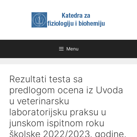
Skip
to
content
Menu
Rezultati testa sa
predlogom ocena iz Uvoda
u veterinarsku
laboratorijsku praksu u
junskom ispitnom roku
školske 2022/2023. godine,