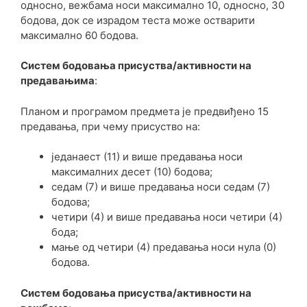
односно, вежбама носи максимално 10, односно, 30
бодова, док се израдом теста може остварити
максимално 60 бодова.
Систем бодовања присуства/активности на
предавањима
:
Планом и програмом предмета је предвиђено 15
предавања, при чему присуство на:
једанаест (11) и више предавања носи
максималних десет (10) бодова;
седам (7) и више предавања носи седам (7)
бодова;
четири (4) и више предавања носи четири (4)
бода;
мање од четири (4) предавања носи нула (0)
бодова.
Систем бодовања присуства/активности на