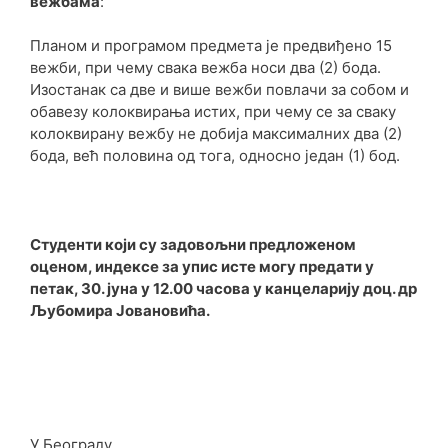
вежбама
:
Планом и програмом предмета је предвиђено 15
вежби, при чему свака вежба носи два (2) бода.
Изостанак са две и више вежби повлачи за собом и
обавезу колоквирања истих, при чему се за сваку
колоквирану вежбу не добија максималних два (2)
бода, већ половина од тога, односно један (1) бод.
Студенти који су задовољни предложеном
оценом, индексе за упис исте могу предати у
петак, 30. јуна у 12.00 часова у канцеларију доц. др
Љубомира Јовановића.
У Београду,