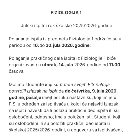
FIZIOLOGIJA 1
Julski ispitni rok školske 2025/2026. godine
Polaganje ispita iz predmeta Fiziologija 1 održaće se u
periodu od
10.
do
20. jula 2026. godine
.
Polaganje praktičnog dela ispita iz Fiziologije 1 biće
organizovano u
utorak
,
14. jula
2026. godine od
11:00
časova.
Molimo studente
koji su putem svojih FIS naloga
potvrdili izlazak na ispit
da
do
četvrtka, 9. jula 2026.
godine, pošalju
imejl poruku nastavniku, koji im je u
FIS-u određen za ispitivača u kojoj će najaviti izlazak
na ispit i navesti da li polažu praktični deo ispita ili su
oslobođeni, odnosno, imaju položen isti. Studenti koji
su oslobođeni ili su položili praktični deo ispita u
školskoj 2025/2026. godini, u dogovoru sa ispitivačem,