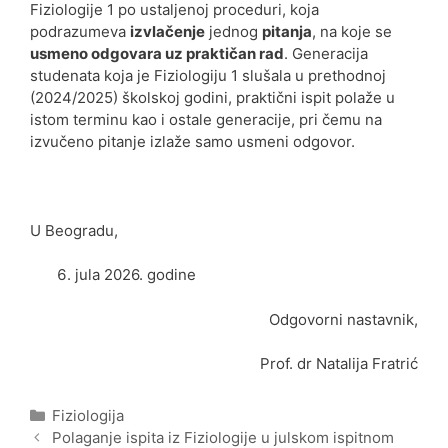
Fiziologije 1 po ustaljenoj proceduri, koja
podrazumeva
izvlačenje
jednog
pitanja
, na koje se
usmeno odgovara uz praktičan rad
. Generacija
studenata koja je Fiziologiju 1 slušala u prethodnoj
(2024/2025) školskoj godini, praktični ispit polaže u
istom terminu kao i ostale generacije, pri čemu na
izvučeno pitanje izlaže samo usmeni odgovor.
U Beogradu,
jula 2026. godine
Odgovorni nastavnik,
Prof. dr Natalija Fratrić
Categories
Fiziologija
Post
Polaganje ispita iz Fiziologije u julskom ispitnom