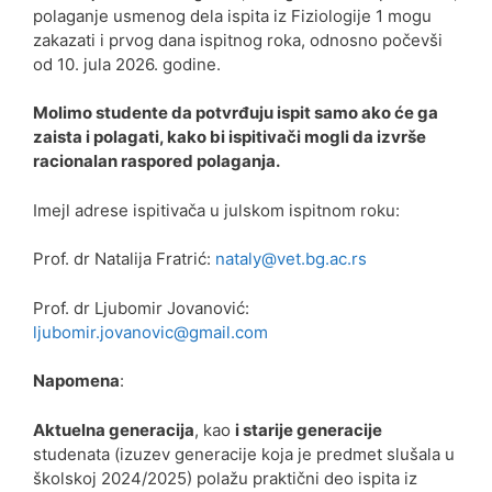
polaganje usmenog dela ispita iz Fiziologije 1 mogu
zakazati i prvog dana ispitnog roka, odnosno počevši
od 10. jula 2026. godine.
Molimo studente da potvrđuju ispit samo ako će ga
zaista i polagati, kako bi ispitivači mogli da izvrše
racionalan raspored polaganja.
Imejl adrese ispitivača u julskom ispitnom roku:
Prof. dr Natalija Fratrić:
nataly@vet.bg.ac.rs
Prof. dr Ljubomir Jovanović:
ljubomir.jovanovic@gmail.com
Napomena
:
Aktuelna generacija
, kao
i starije generacije
studenata (izuzev generacije koja je predmet slušala u
školskoj 2024/2025) polažu praktični deo ispita iz