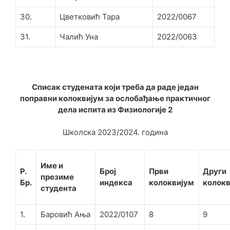
30.
Цветковић Тара
2022/0067
31.
Чалић Уна
2022/0063
Списак студената који треба да раде један
поправни колоквијум за ослобађање практичног
дела испита из Физиологије 2
Школска 2023/2024. година
Име и
Р.
Број
Први
Други
презиме
Бр.
индекса
колоквијум
колокв
студента
1.
Баровић Ања
2022/0107
8
9