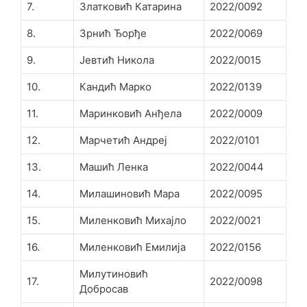
7.
Златковић Катарина
2022/0092
8.
Зрнић Ђорђе
2022/0069
9.
Јевтић Никола
2022/0015
10.
Кандић Марко
2022/0139
11.
Маринковић Анђела
2022/0009
12.
Марчетић Андреј
2022/0101
13.
Машић Ленка
2022/0044
14.
Милашиновић Мара
2022/0095
15.
Миленковић Михајло
2022/0021
16.
Миленковић Емилија
2022/0156
Милутиновић
17.
2022/0098
Добросав