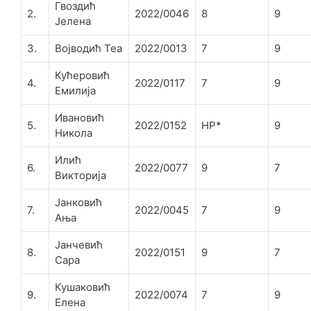
Гвоздић
2.
2022/0046
8
9
Јелена
3.
Војводић Теа
2022/0013
7
9
Кућеровић
4.
2022/0117
7
9
Емилија
Ивановић
5.
2022/0152
НР*
9
Никола
Илић
6.
2022/0077
9
7
Викторија
Јанковић
7.
2022/0045
7
9
Ања
Јанчевић
8.
2022/0151
9
7
Сара
Кушаковић
9.
2022/0074
7
9
Елена