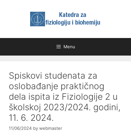
Skip
to
content
Menu
Spiskovi studenata za
oslobađanje praktičnog
dela ispita iz Fiziologije 2 u
školskoj 2023/2024. godini,
11. 6. 2024.
11/06/2024
by
webmaster