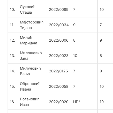
Луковић
10.
2022/0089
7
10
Сташа
Мајсторовић
11.
2022/0034
9
7
Тијана
Милић
12.
2022/0006
8
9
Маријана
Милошевић
13.
2022/0023
10
8
Јана
Милуновић
14.
2022/0125
7
9
Вања
Обреновић
15.
2022/0058
7
10
Ивана
Рогановић
16.
2022/0020
НР*
10
Иван