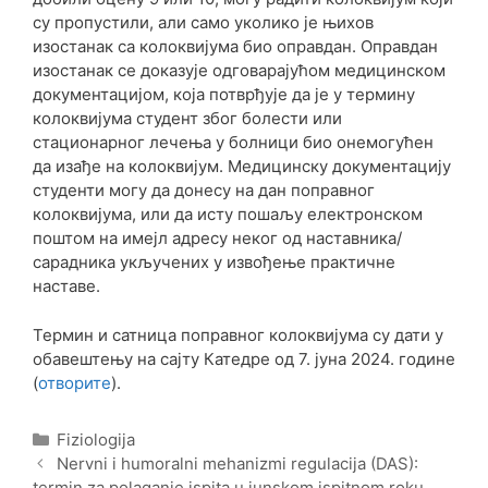
су пропустили, али само уколико је њихов
изостанак са колоквијума био оправдан. Оправдан
изостанак се доказује одговарајућом медицинском
документацијом, која потврђује да је у термину
колоквијума студент због болести или
стационарног лечења у болници био онемогућен
да изађе на колоквијум. Медицинску документацију
студенти могу да донесу на дан поправног
колоквијума, или да исту пошаљу електронском
поштом на имејл адресу неког од наставника/
сарадника укључених у извођење практичне
наставе.
Термин и сатница поправног колоквијума су дати у
обавештењу на сајту Катедре од 7. јуна 2024. године
(
отворите
).
Categories
Fiziologija
Post
Nervni i humoralni mehanizmi regulacija (DAS):
navigation
termin za polaganje ispita u junskom ispitnom roku