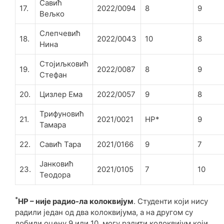
Савић
17.
2022/0094
8
9
Вељко
Слепчевић
18.
2022/0043
10
8
Нина
Стојиљковић
19.
2022/0087
8
9
Стефан
20.
Цизлер Ема
2022/0057
9
8
Трифуновић
21.
2021/0021
НР*
9
Тамара
22.
Савић Тара
2021/0166
9
7
Јанковић
23.
2021/0105
7
10
Теодора
*
НР – није радио-ла колоквијум
. Студенти који нису
радили један од два колоквијума, а на другом су
добили оцену 9 или 10, могу радити колоквијум који