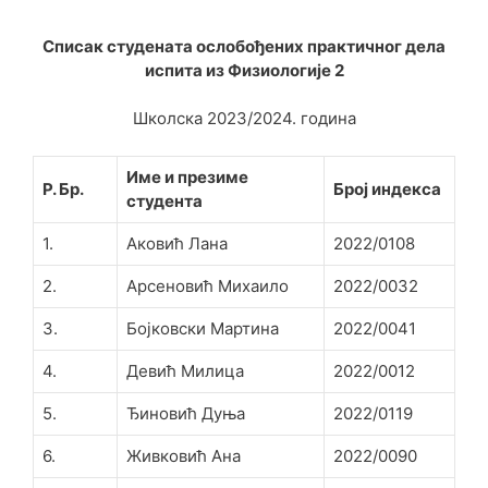
Списак студената ослобођених практичног дела
испита из Физиологије 2
Школска 2023/2024. година
Име и презиме
Р. Бр.
Број индекса
студента
1.
Аковић Лана
2022/0108
2.
Арсеновић Михаило
2022/0032
3.
Бојковски Мартина
2022/0041
4.
Девић Милица
2022/0012
5.
Ђиновић Дуња
2022/0119
6.
Живковић Ана
2022/0090