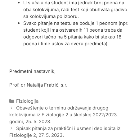
U slučaju da student ima jednak broj poena na
oba kolokvijuma, radi test koji obuhvata gradivo
sa kolokvijuma po izboru.
Svako pitanje na testu se boduje 1 peonom (npr.
student koji ima ostvarenih 11 peona treba da
odgovori tačno na 5 pitanja kako bi stekao 16
poena i time uslov za overu predmeta).
Predmetni nastavnik,
Prof. dr Natalija Fratrić, s.r.
Categories
Fiziologija
Post
Obaveštenje o terminu održavanja drugog
navigation
kolokvijuma iz Fiziologije 2 u školskoj 2022/2023.
godini, 25. 5. 2023.
Spisak pitanja za praktični i usmeni deo ispita iz
Fiziologije 2, 27. 5. 2023.