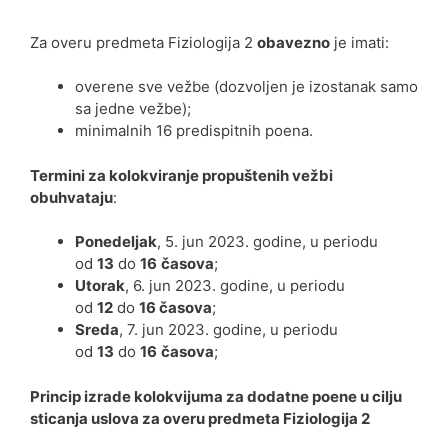
Za overu predmeta Fiziologija 2
obavezno
je imati:
overene sve vežbe (dozvoljen je izostanak samo
sa jedne vežbe);
minimalnih 16 predispitnih poena.
Termini za kolokviranje propuštenih vežbi
obuhvataju
:
Ponedeljak
, 5. jun 2023. godine, u periodu
od
13
do
16
časova
;
Utorak
, 6. jun 2023. godine, u periodu
od
12
do
16 časova
;
Sreda
, 7. jun 2023. godine, u periodu
od
13
do
16
časova
;
Princip izrade kolokvijuma za dodatne poene u cilju
sticanja uslova za overu predmeta Fiziologija 2