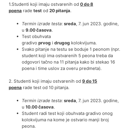
1.Studenti koji imaju ostvarenih od
0 do 8
poena
rade
test
od
20 pitanja
.
Termin izrade testa
:
sreda
, 7. jun 2023. godine,
u
9.00 časova
.
Test obuhvata
gradivo
prvog
i
drugog
kolokvijuma.
Svako pitanje na testu se boduje 1 peonom (npr.
student koji ima ostvarenih 5 peona treba da
odgovori tačno na 11 pitanja kako bi stekao 16
poena i time uslov za overu predmeta).
2. Studenti koji imaju ostvarenih od
9 do 15
poena
rade test od 10 pitanja.
Termin izrade testa
:
sreda
, 7. jun 2023. godine,
u
10.00 časova
.
Student radi test koji obuhvata gradivo onog
kolokvijuma na kome je ostvario manji broj
peona.