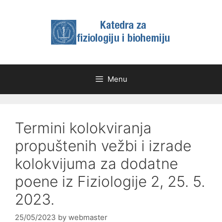
Skip
to
content
Menu
Termini kolokviranja
propuštenih vežbi i izrade
kolokvijuma za dodatne
poene iz Fiziologije 2, 25. 5.
2023.
25/05/2023
by
webmaster