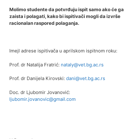
Molimo studente da potvrđuju ispit samo ako će ga
zaista i polagati, kako bi ispitivači mogli da izvrše
racionalan raspored polaganja.
Imejl adrese ispitivača u aprilskom ispitnom roku:
Prof. dr Natalija Fratrić:
nataly@vet.bg.ac.rs
Prof. dr Danijela Kirovski:
dani@vet.bg.ac.rs
Doc. dr Ljubomir Jovanović:
ljubomir.jovanovic@gmail.com