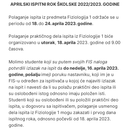
APRILSKI
ISPITNI ROK ŠKOLSKE 2022/2023. GODINE
Polaganje ispita iz predmeta Fiziologija 1 održaće se u
periodu od
18.
do
24. aprila 2023. godine
.
Polaganje praktičnog dela ispita iz Fiziologije 1 biće
organizovano u
utorak
,
18. aprila
2023. godine od 9.00
časova.
Molimo studente
koji su putem svojih FIS naloga
potvrdili izlazak na ispit
da
do
nedelje, 16. aprila 2023.
godine, pošalju
imejl poruku nastavniku, koji im je u
FIS-u određen za ispitivača u kojoj će najaviti izlazak
na ispit i navesti da li su polažu praktični deo ispita ili
su oslobođeni istog odnosno imaju položen isti.
Studenti koji su oslobođeni ili su položili praktični deo
ispita, u dogovoru sa ispitivačem, polaganje usmenog
dela ispita iz Fiziologije 1 mogu zakazati i prvog dana
ispitnog roka, odnosno počevši od 18. aprila 2023.
godine.