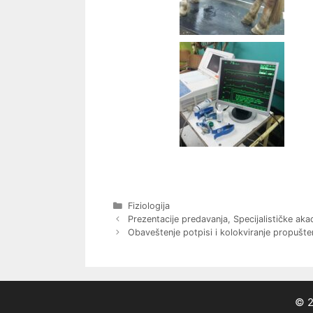
Categories
Fiziologija
Post
Prezentacije predavanja, Specijalističke ak
navigation
Obaveštenje potpisi i kolokviranje propušteni
© 2