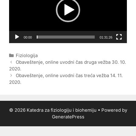
00:00
01:31:26
Categories
Fiziologija
Post
Obaveštenje, online uvodni čas druga vežba 30. 10.
navigation
2020.
Obaveštenje, online uvodni čas treća vežba 14. 11.
2020.
© 2026 Katedra za fiziologiju i biohemiju
• Powered by
GeneratePress