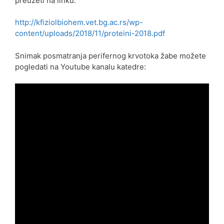
preuzeti na linku:
http://kfiziolbiohem.vet.bg.ac.rs/wp-
content/uploads/2018/11/proteini-2018.pdf
Snimak posmatranja perifernog krvotoka žabe možete
pogledati na Youtube kanalu katedre: