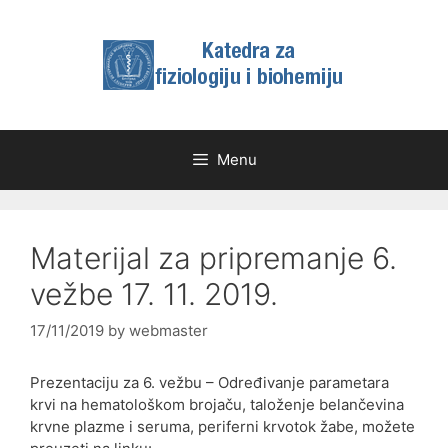
Skip
to
content
Menu
Materijal za pripremanje 6.
vežbe 17. 11. 2019.
17/11/2019
by
webmaster
Prezentaciju za 6. vežbu – Određivanje parametara
krvi na hematološkom brojaču, taloženje belančevina
krvne plazme i seruma, periferni krvotok žabe, možete